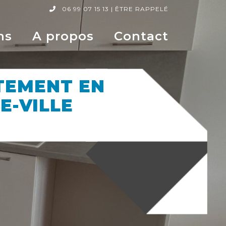
06 99 07 15 13
|
ÊTRE RAPPELÉ
ns
A propos
Contact
TEMENT EN
E-VILLE