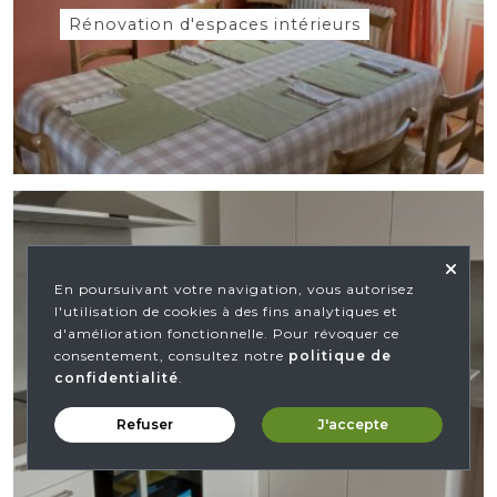
Rénovation d'espaces intérieurs
En poursuivant votre navigation, vous autorisez
Transformation d'un
l'utilisation de cookies à des fins analytiques et
appartement en
d'amélioration fonctionnelle. Pour révoquer ce
colocation dans le centre-
consentement, consultez notre
politique de
ville d'Olivet
confidentialité
.
Rénovation d'espaces intérieurs
Refuser
J'accepte